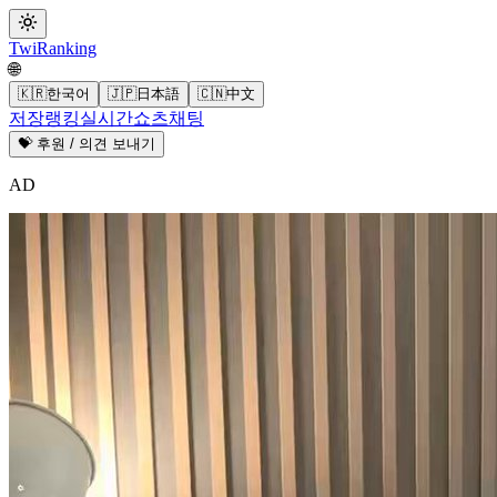
Twi
Ranking
🌐
🇰🇷
한국어
🇯🇵
日本語
🇨🇳
中文
저장
랭킹
실시간
쇼츠
채팅
💝 후원 / 의견 보내기
AD