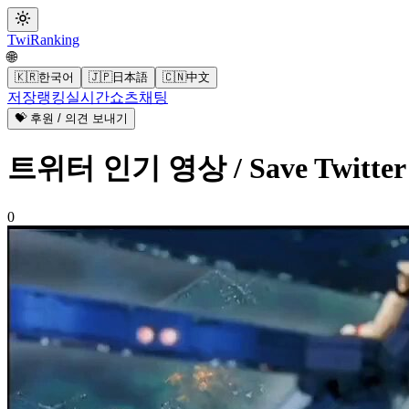
Twi
Ranking
🌐
🇰🇷
한국어
🇯🇵
日本語
🇨🇳
中文
저장
랭킹
실시간
쇼츠
채팅
💝 후원 / 의견 보내기
트위터 인기 영상 / Save Twitt
0