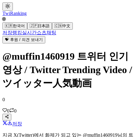
Twi
Ranking
🌐
🇰🇷
한국어
🇯🇵
日本語
🇨🇳
中文
저장
랭킹
실시간
쇼츠
채팅
💝 후원 / 의견 보내기
@muffin1460919 트위터 인기
영상 / Twitter Trending Video /
ツイッター人気動画
0
0
0
저장
지금 X(Twitter)에서 화제가 되고 있는
@muffin1460919
님의
트