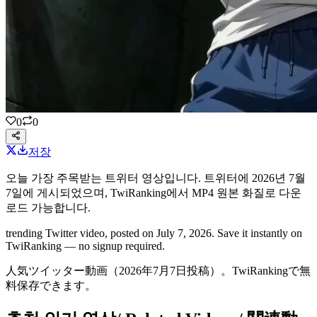
0
0
저장
오늘 가장 주목받는
트위터 영상
입니다.
트위터에
2026년 7월
7일
에 게시되었으며,
TwiRanking에서
MP4 원본 화질로 다운
로드 가능합니다
.
trending Twitter video
, posted on July 7, 2026
. Save it instantly on
TwiRanking — no signup required.
人気ツイッター動画
（2026年7月7日投稿）
。TwiRankingで無
料保存できます。