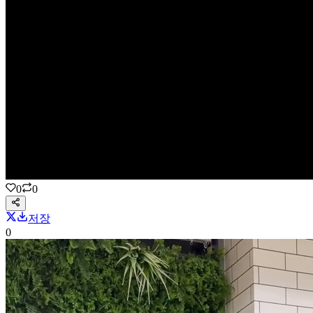
0
0
저장
0