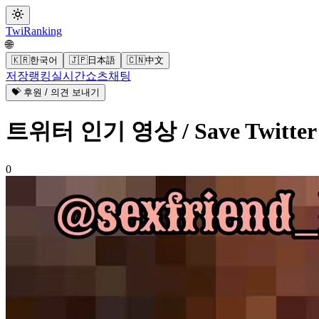
Twi
Ranking
🌐
🇰🇷
한국어
🇯🇵
日本語
🇨🇳
中文
저장
랭킹
실시간
쇼츠
채팅
💝 후원 / 의견 보내기
트위터 인기 영상 / Save Twitt
0