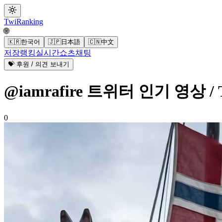
Twi
Ranking
🌐
🇰🇷
한국어
🇯🇵
日本語
🇨🇳
中文
저장
랭킹
실시간
쇼츠
채팅
💝 후원 / 의견 보내기
@iamrafire 트위터 인기 영상 / 
0