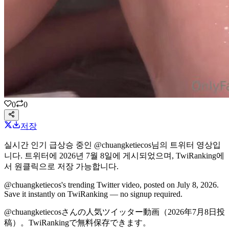
0
0
저장
실시간 인기 급상승 중인
@chuangketiecos
님의
트위터 영상
입
니다.
트위터에
2026년 7월 8일
에 게시되었으며,
TwiRanking에
서
원클릭으로 저장 가능합니다
.
@chuangketiecos's
trending Twitter video
, posted on July 8, 2026
.
Save it instantly on TwiRanking — no signup required.
@chuangketiecosさんの
人気ツイッター動画
（2026年7月8日投
稿）
。TwiRankingで無料保存できます。