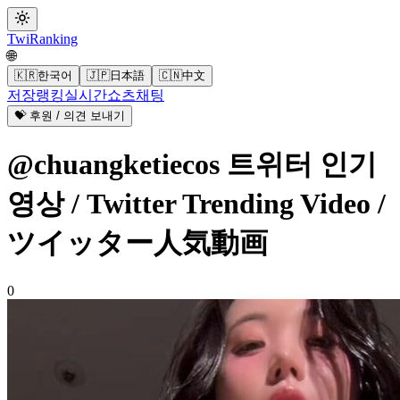
Twi
Ranking
🌐
🇰🇷
한국어
🇯🇵
日本語
🇨🇳
中文
저장
랭킹
실시간
쇼츠
채팅
💝 후원 / 의견 보내기
@chuangketiecos 트위터 인기
영상 / Twitter Trending Video /
ツイッター人気動画
0