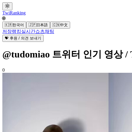
Twi
Ranking
🌐
🇰🇷
한국어
🇯🇵
日本語
🇨🇳
中文
저장
랭킹
실시간
쇼츠
채팅
💝 후원 / 의견 보내기
@tudomiao 트위터 인기 영상 / T
0