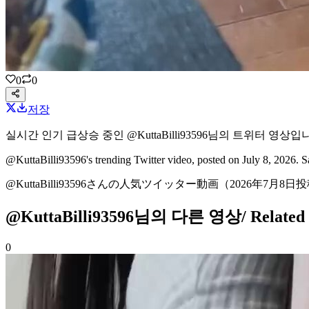
0
0
저장
실시간 인기 급상승 중인
@KuttaBilli93596
님의
트위터 영상
입니
@KuttaBilli93596's
trending Twitter video
, posted on July 8, 2026
. 
@KuttaBilli93596さんの
人気ツイッター動画
（2026年7月8日
@KuttaBilli93596님의 다른 영상
/ Relate
0