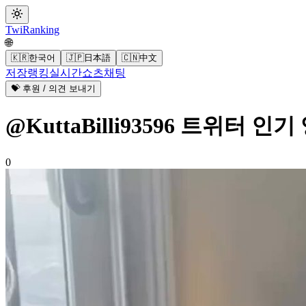
Twi
Ranking
🌐
🇰🇷
한국어
🇯🇵
日本語
🇨🇳
中文
저장
랭킹
실시간
쇼츠
채팅
💝 후원 / 의견 보내기
@KuttaBilli93596 트위터 인기
0