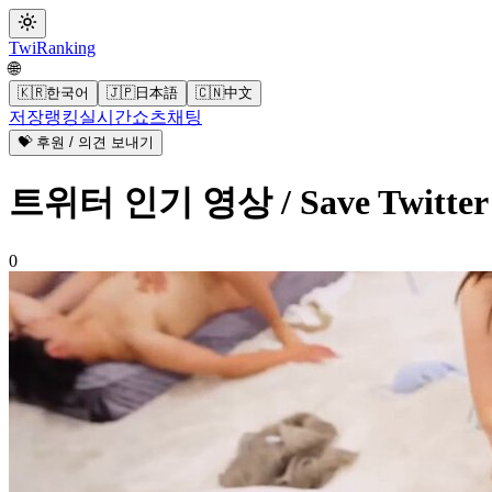
Twi
Ranking
🌐
🇰🇷
한국어
🇯🇵
日本語
🇨🇳
中文
저장
랭킹
실시간
쇼츠
채팅
💝 후원 / 의견 보내기
트위터 인기 영상 / Save Twitt
0