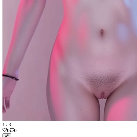
1
/
3
0
0