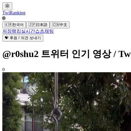
Twi
Ranking
🌐
🇰🇷
한국어
🇯🇵
日本語
🇨🇳
中文
저장
랭킹
실시간
쇼츠
채팅
💝 후원 / 의견 보내기
@r0shu2 트위터 인기 영상 / Twi
0