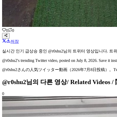
0
0
저장
실시간 인기 급상승 중인
@r0shu2
님의
트위터 영상
입니다.
트
@r0shu2's
trending Twitter video
, posted on July 8, 2026
. Save it in
@r0shu2さんの
人気ツイッター動画
（2026年7月8日投稿）
。T
@r0shu2님의 다른 영상
/ Related Video
0