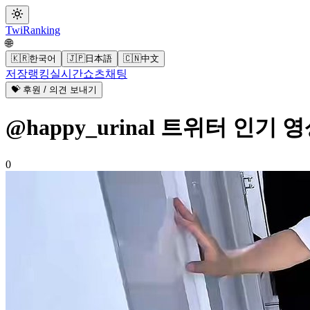
Twi
Ranking
🌐
🇰🇷
한국어
🇯🇵
日本語
🇨🇳
中文
저장
랭킹
실시간
쇼츠
채팅
💝 후원 / 의견 보내기
@happy_urinal 트위터 인기 영상
0