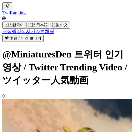
Twi
Ranking
🌐
🇰🇷
한국어
🇯🇵
日本語
🇨🇳
中文
저장
랭킹
실시간
쇼츠
채팅
💝 후원 / 의견 보내기
@MiniaturesDen 트위터 인기
영상 / Twitter Trending Video /
ツイッター人気動画
0