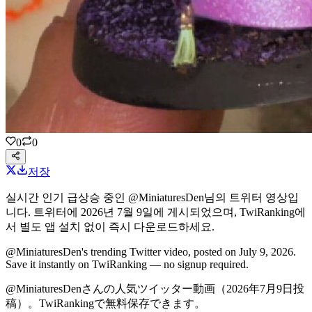
0
0
저장
실시간 인기 급상승 중인
@MiniaturesDen
님의
트위터 영상
입
니다.
트위터에
2026년 7월 9일
에 게시되었으며,
TwiRanking에
서
별도 앱 설치 없이 즉시 다운로드하세요
.
@MiniaturesDen's
trending Twitter video
, posted on July 9, 2026
.
Save it instantly on TwiRanking — no signup required.
@MiniaturesDenさんの
人気ツイッター動画
（2026年7月9日投
稿）
。TwiRankingで無料保存できます。